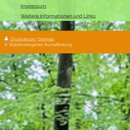
Impressum
Weitere Informationen und Links
Druckversion
|
Sitemap
© Waldkindergarten Aschaffenburg