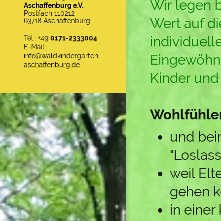
Wir legen 
Aschaffenburg e.V.
Postfach 110212
Wert auf di
63718 Aschaffenburg
individuell
Tel.: +49
0171-2333004
E-Mail:
info@waldkindergarten-
Eingewöhn
aschaffenburg.de
Kinder und 
Wohlfühle
und bei
"Loslass
weil Elt
gehen 
in einer