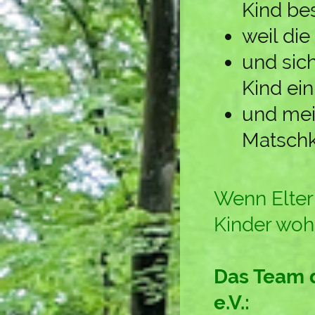
Kind be
weil di
und sic
Kind ein
und mei
Matschk
Wenn Eltern
Kinder woh
Das Team 
e.V.: