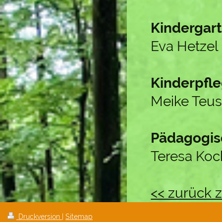
Kindergart
Eva Hetzel
Kinderpfle
Meike Teus
Pädagogis
Teresa Ko
<< zurück z
Druckversion
|
Sitemap